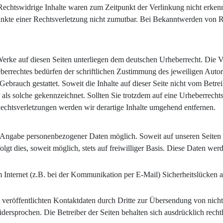
Rechtswidrige Inhalte waren zum Zeitpunkt der Verlinkung nicht erkenn
punkte einer Rechtsverletzung nicht zumutbar. Bei Bekanntwerden von 
d Werke auf diesen Seiten unterliegen dem deutschen Urheberrecht. Die V
errechtes bedürfen der schriftlichen Zustimmung des jeweiligen Autor
 Gebrauch gestattet. Soweit die Inhalte auf dieser Seite nicht vom Betre
er als solche gekennzeichnet. Sollten Sie trotzdem auf eine Urheberrec
chtsverletzungen werden wir derartige Inhalte umgehend entfernen.
e Angabe personenbezogener Daten möglich. Soweit auf unseren Seite
lgt dies, soweit möglich, stets auf freiwilliger Basis. Diese Daten we
m Internet (z.B. bei der Kommunikation per E-Mail) Sicherheitslücken 
eröffentlichten Kontaktdaten durch Dritte zur Übersendung von nich
idersprochen. Die Betreiber der Seiten behalten sich ausdrücklich recht